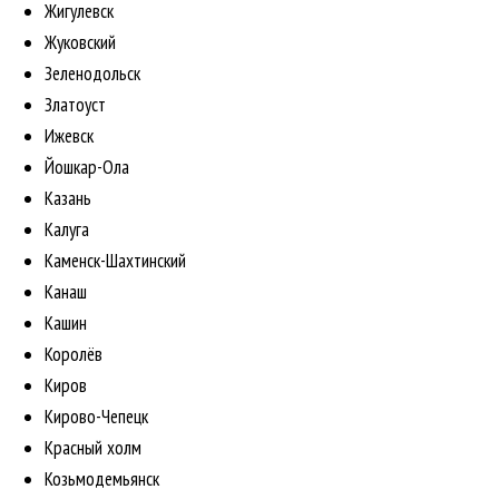
Жигулевск
Жуковский
Зеленодольск
Златоуст
Ижевск
Йошкар-Ола
Казань
Калуга
Каменск-Шахтинский
Канаш
Кашин
Королёв
Киров
Кирово-Чепецк
Красный холм
Козьмодемьянск