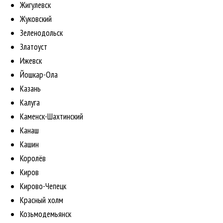
Жигулевск
Жуковский
Зеленодольск
Златоуст
Ижевск
Йошкар-Ола
Казань
Калуга
Каменск-Шахтинский
Канаш
Кашин
Королёв
Киров
Кирово-Чепецк
Красный холм
Козьмодемьянск